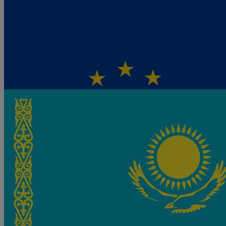
eSIM
Kap Verde
Ab 7,20 €/Tag
eSIM
Kasachstan
Ab 3,12 €/Tag
Weitere Reiseziele anzeigen
0
1
2
3
4
5
6
7
8
9
10
11
12
13
14
15
16
17
18
19