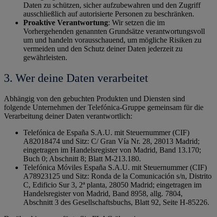
Daten zu schützen, sicher aufzubewahren und den Zugriff
ausschließlich auf autorisierte Personen zu beschränken.
Proaktive Verantwortung
: Wir setzen die im
Vorhergehenden genannten Grundsätze verantwortungsvoll
um und handeln vorausschauend, um mögliche Risiken zu
vermeiden und den Schutz deiner Daten jederzeit zu
gewährleisten.
3. Wer deine Daten verarbeitet
Abhängig von den gebuchten Produkten und Diensten sind
folgende Unternehmen der Telefónica-Gruppe gemeinsam für die
Verarbeitung deiner Daten verantwortlich:
Telefónica de España S.A.U. mit Steuernummer (CIF)
A82018474 und Sitz: C/ Gran Vía Nr. 28, 28013 Madrid;
eingetragen im Handelsregister von Madrid, Band 13.170;
Buch 0; Abschnitt 8; Blatt M-213.180.
Telefónica Móviles España S.A.U. mit Steuernummer (CIF)
A78923125 und Sitz: Ronda de la Comunicación s/n, Distrito
C, Edificio Sur 3, 2ª planta, 28050 Madrid; eingetragen im
Handelsregister von Madrid, Band 8958, allg. 7804,
Abschnitt 3 des Gesellschaftsbuchs, Blatt 92, Seite H-85226.