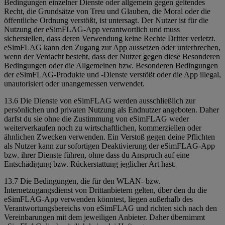
Bedingungen einzelner Dienste oder allgemein gegen geltendes
Recht, die Grundsätze von Treu und Glauben, die Moral oder die
öffentliche Ordnung verstößt, ist untersagt. Der Nutzer ist für die
Nutzung der eSimFLAG-App verantwortlich und muss
sicherstellen, dass deren Verwendung keine Rechte Dritter verletzt.
eSimFLAG kann den Zugang zur App aussetzen oder unterbrechen,
wenn der Verdacht besteht, dass der Nutzer gegen diese Besonderen
Bedingungen oder die Allgemeinen bzw. Besonderen Bedingungen
der eSimFLAG-Produkte und -Dienste verstößt oder die App illegal,
unautorisiert oder unangemessen verwendet.
13.6 Die Dienste von eSimFLAG werden ausschließlich zur
persönlichen und privaten Nutzung als Endnutzer angeboten. Daher
darfst du sie ohne die Zustimmung von eSimFLAG weder
weiterverkaufen noch zu wirtschaftlichen, kommerziellen oder
ähnlichen Zwecken verwenden. Ein Verstoß gegen deine Pflichten
als Nutzer kann zur sofortigen Deaktivierung der eSimFLAG-App
bzw. ihrer Dienste führen, ohne dass du Anspruch auf eine
Entschädigung bzw. Rückerstattung jeglicher Art hast.
13.7 Die Bedingungen, die für den WLAN- bzw.
Internetzugangsdienst von Drittanbietern gelten, über den du die
eSimFLAG-App verwenden könntest, liegen außerhalb des
Verantwortungsbereichs von eSimFLAG und richten sich nach den
Vereinbarungen mit dem jeweiligen Anbieter. Daher übernimmt