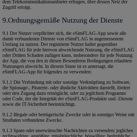
dem Telekommunikationsanbieter erfragen, über dessen Netz der
Zugriff erfolgt.
9.Ordnungsgemäße Nutzung der Dienste
9.1 Der Nutzer verpflichtet sich, die eSimFLAG-App sowie alle
damit verbundenen Dienste von eSimFLAG in angemessenem
Umfang zu nutzen. Der registrierte Nutzer haftet gegenüber
eSimFLAG für jede hiervon abweichende Nutzung, die eSimFLAG
oder Dritten Schaden zufügen kann, insbesondere für jede Nutzung
der App, die von den in diesen Besonderen Bedingungen erlaubten
Nutzungen abweicht. In diesem Sinne ist es untersagt, die
eSimFLAG-App für folgendes zu verwenden:
9.1.1 Die Verbindung mit oder sonstige Verknüpfung zu Software,
die Spionage-, Piraterie- oder ähnliche Aktivitäten darstellt, fördert
oder den Zugang dazu ermöglicht, oder zu jeglichem Programm
oder Code, der die Integrität der eSimFLAG-Produkte und -Dienste
sowie die IT-Sicherheit beeinträchtigt.
9.1.2 Illegale oder betrügerische Zwecke oder in sonstiger Weise mit
Straftaten verbundene Zwecke.
9.1.3 Spam oder unerwünschte Nachrichten zu versenden; jegliches
rechtswidrige, anstößige, missbräuchliche, böswillige, bedrohliche,