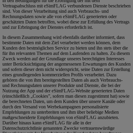
in den Bedingungen für die Erbringung der mit dem
Vertragsabschluss mit eSimFLAG verbundenen Dienste beschrieben
sind. Von dieser Verarbeitung sind auch Verbrauchs- und
Rechnungsdaten sowie alle von eSimFLAG generierten oder
geschätzten Daten betroffen, wobei diese zur Erfüllung des Vertrags
und zur Erbringung der Dienstes erforderlich ist.
In diesem Zusammenhang wird ebenfalls darüber informiert, dass
bestimmte Daten mit dem Ziel verarbeitet werden können, dem
Kunden den bestmöglichen Service zu bieten und ihn stets über die
für ihn relevanten Themen auf dem Laufenden zu halten. Zu diesem
Zweck werden auf der Grundlage unseres berechtigten Interesses
unter Berücksichtigung der angemessenen Erwartungen des Kunden
und sofern dieser dem nicht widerspricht, seine Daten zur Erstellung
eines grundlegenden kommerziellen Profils verarbeitet. Dazu
gehören die von ihm bereitgestellten Daten als auch Verbrauchs-
und Rechnungsdaten unserer Produkte und Dienste, die bei der
Nutzung der App und der eSimFLAG-Website generierten Daten
(einschließlich „Cookies”, sofern man diesen zugestimmt hat) sowie
die berechneten Daten, um dem Kunden über unsere Kanäle oder
durch den Versand von Werbekampagnen personalisierte
Empfehlungen zu unterbreiten und ihm über beliebige Medien
maßgeschneiderte Empfehlungen von eSimFLAG anzubieten.
Darüber hinaus kann eSimFLAG für alle in der
Datenschutzrichtlinie genannten Zwecke vertrauenswürdige