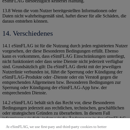
eSimFLAG diesbezüglich keinerlei Haftung.
13.8 Wenn die vom Nutzer bereitgestellten Informationen oder
Daten nicht wahrheitsgemäß sind, haftet dieser für alle Schäden, die
daraus entstehen können.
14. Verschiedenes
14.1 eSimFLAG ist für die Nutzung durch jeden registrierten Nutzer
vorgesehen, der diese Besonderen Bedingungen erfüllt. Ebenso
kann es vorkommen, dass eSimFLAG Einschränkungen unterliegt,
nicht funktioniert oder dass seine Dienste nicht jederzeit verfügbar
sind. Grundsätzlich gilt: Da eSimFLAG direkt mit der jeweiligen
Nutzerlinie verbunden ist, führt die Sperrung oder Kündigung der
eSimFLAG-Produkte oder -Dienste oder ein Verstoß gegen die
entsprechenden Allgemeinen bzw. Besonderen Bedingungen zur
Sperrung oder Kündigung der eSimFLAG-App bzw. der
entsprechenden Dienste.
14.2 eSimFLAG behält sich das Recht vor, diese Besonderen
Bedingungen jederzeit aus rechtlichen, technischen, geschäftlichen
oder strategischen Gründen zu überarbeiten. In diesem Fall
informieren wir dich, indem wir die Änderungen in der eSimFLAG-
App veröffentlichen. Wenn du die App weiterhin nutzt und keine
At eSimFLAG, we use first-pary and third-party cookies to better
Deaktivierung als Nutzer beantragst, gilt dies als Zustimmung zu