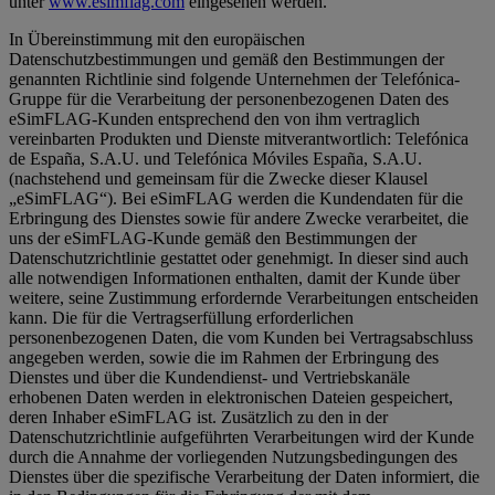
unter
www.esimflag.com
eingesehen werden.
In Übereinstimmung mit den europäischen
Datenschutzbestimmungen und gemäß den Bestimmungen der
genannten Richtlinie sind folgende Unternehmen der Telefónica-
Gruppe für die Verarbeitung der personenbezogenen Daten des
eSimFLAG-Kunden entsprechend den von ihm vertraglich
vereinbarten Produkten und Dienste mitverantwortlich: Telefónica
de España, S.A.U. und Telefónica Móviles España, S.A.U.
(nachstehend und gemeinsam für die Zwecke dieser Klausel
„eSimFLAG“). Bei eSimFLAG werden die Kundendaten für die
Erbringung des Dienstes sowie für andere Zwecke verarbeitet, die
uns der eSimFLAG-Kunde gemäß den Bestimmungen der
Datenschutzrichtlinie gestattet oder genehmigt. In dieser sind auch
alle notwendigen Informationen enthalten, damit der Kunde über
weitere, seine Zustimmung erfordernde Verarbeitungen entscheiden
kann. Die für die Vertragserfüllung erforderlichen
personenbezogenen Daten, die vom Kunden bei Vertragsabschluss
angegeben werden, sowie die im Rahmen der Erbringung des
Dienstes und über die Kundendienst- und Vertriebskanäle
erhobenen Daten werden in elektronischen Dateien gespeichert,
deren Inhaber eSimFLAG ist. Zusätzlich zu den in der
Datenschutzrichtlinie aufgeführten Verarbeitungen wird der Kunde
durch die Annahme der vorliegenden Nutzungsbedingungen des
Dienstes über die spezifische Verarbeitung der Daten informiert, die