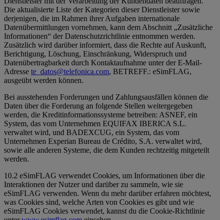
Dienstleister mit der Verarbeitung der Kundendaten beauftragen.
Die aktualisierte Liste der Kategorien dieser Dienstleister sowie
derjenigen, die im Rahmen ihrer Aufgaben internationale
Datenübermittlungen vornehmen, kann dem Abschnitt „Zusätzliche
Informationen“ der Datenschutzrichtlinie entnommen werden.
Zusätzlich wird darüber informiert, dass die Rechte auf Auskunft,
Berichtigung, Löschung, Einschränkung, Widerspruch und
Datenübertragbarkeit durch Kontaktaufnahme unter der E-Mail-
Adresse
te_datos@telefonica.com
, BETREFF.: eSimFLAG,
ausgeübt werden können.
Bei ausstehenden Forderungen und Zahlungsausfällen können die
Daten über die Forderung an folgende Stellen weitergegeben
werden, die Kreditinformationssysteme betreiben: ASNEF, ein
System, das vom Unternehmen EQUIFAX IBERICA S.L.
verwaltet wird, und BADEXCUG, ein System, das vom
Unternehmen Experian Bureau de Crédito, S.A. verwaltet wird,
sowie alle anderen Systeme, die dem Kunden rechtzeitig mitgeteilt
werden.
10.2 eSimFLAG verwendet Cookies, um Informationen über die
Interaktionen der Nutzer und darüber zu sammeln, wie sie
eSimFLAG verwenden. Wenn du mehr darüber erfahren möchtest,
was Cookies sind, welche Arten von Cookies es gibt und wie
eSimFLAG Cookies verwendet, kannst du die Cookie-Richtlinie
unter
www.esimflag.com
einsehen.