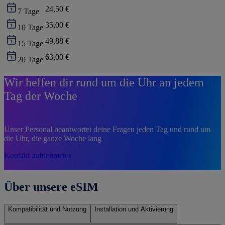
24,50 €
7
Tage
35,00 €
10
Tage
49,88 €
15
Tage
63,00 €
20
Tage
Wir helfen dir rund um die Uhr an jedem
Tag der Woche
Unser Personal beantwortet deine Fragen jeden Tag und rund um
die Uhr, die ganze Woche lang
Kontakt aufnehmen
Über unsere eSIM
Kompatibilität und Nutzung
Installation und Aktivierung