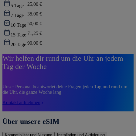
25,00 €
5
Tage
35,00 €
7
Tage
50,00 €
10
Tage
71,25 €
15
Tage
90,00 €
20
Tage
Wir helfen dir rund um die Uhr an jedem
Tag der Woche
Unser Personal beantwortet deine Fragen jeden Tag und rund um
die Uhr, die ganze Woche lang
Kontakt aufnehmen
Über unsere eSIM
Kompatibilität und Nutzung
Installation und Aktivierung