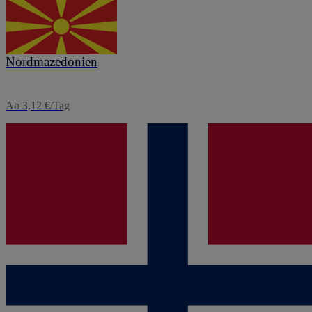
eSIM
Nordmazedonien
Ab 3,12 €/Tag
eSIM
Norwegen
Ab 1,60 €/Tag
Weitere Reiseziele anzeigen
0
1
2
3
4
5
6
7
8
9
10
11
12
13
14
15
16
17
18
19