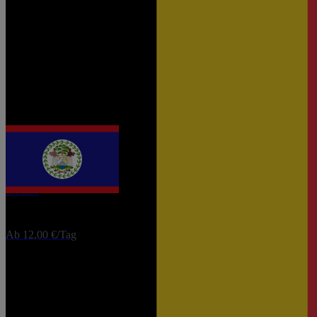
eSIM
Belgien
Ab 1,60 €/Tag
eSIM
Belize
Ab 12,00 €/Tag
Weitere Reiseziele anzeigen
0
1
2
3
4
5
6
7
8
9
10
11
12
13
14
15
16
17
18
19