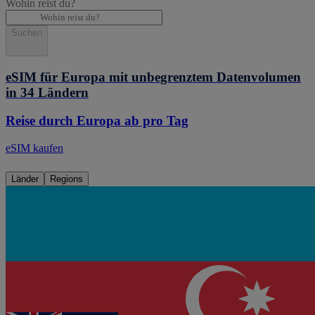
Wohin reist du?
Suchen
eSIM für Europa mit unbegrenztem Datenvolumen
in 34 Ländern
Reise durch Europa ab pro Tag
eSIM kaufen
Länder
Regions
eSIM
Aserbaidschan
Ab 4,00 €/Tag