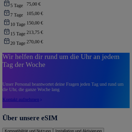
75,00 €
5
Tage
105,00 €
7
Tage
150,00 €
10
Tage
213,75 €
15
Tage
270,00 €
20
Tage
Wir helfen dir rund um die Uhr an jedem
Tag der Woche
Unser Personal beantwortet deine Fragen jeden Tag und rund um
die Uhr, die ganze Woche lang
Kontakt aufnehmen
Über unsere eSIM
Kompatibilität und Nutzung
Installation und Aktivierung