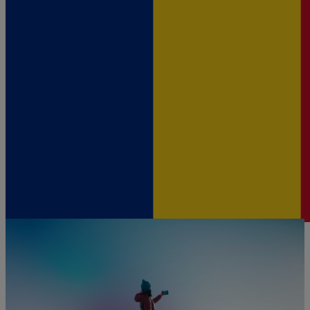
Desde 1,60 €/día
Ver más destinos
0
1
2
3
4
5
Te ayudamos 24/7
Tenemos personas 24h todos los días de la semana para atenderte
con cualquier consulta
Contactar