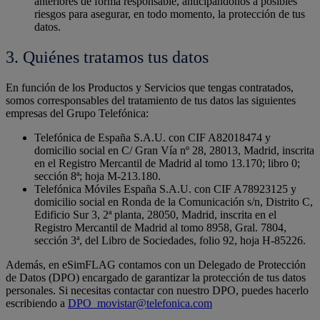
anteriores de forma responsable, anticipándonos a posibles
riesgos para asegurar, en todo momento, la protección de tus
datos.
3. Quiénes tratamos tus datos
En función de los Productos y Servicios que tengas contratados,
somos corresponsables del tratamiento de tus datos las siguientes
empresas del Grupo Telefónica:
Telefónica de España S.A.U. con CIF A82018474 y
domicilio social en C/ Gran Vía nº 28, 28013, Madrid, inscrita
en el Registro Mercantil de Madrid al tomo 13.170; libro 0;
sección 8ª; hoja M-213.180.
Telefónica Móviles España S.A.U. con CIF A78923125 y
domicilio social en Ronda de la Comunicación s/n, Distrito C,
Edificio Sur 3, 2ª planta, 28050, Madrid, inscrita en el
Registro Mercantil de Madrid al tomo 8958, Gral. 7804,
sección 3ª, del Libro de Sociedades, folio 92, hoja H-85226.
Además, en eSimFLAG contamos con un Delegado de Protección
de Datos (DPO) encargado de garantizar la protección de tus datos
personales. Si necesitas contactar con nuestro DPO, puedes hacerlo
escribiendo a
DPO_movistar@telefonica.com