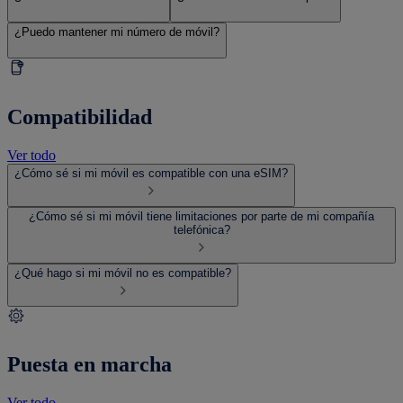
¿Puedo mantener mi número de móvil?
Compatibilidad
Ver todo
¿Cómo sé si mi móvil es compatible con una eSIM?
¿Cómo sé si mi móvil tiene limitaciones por parte de mi compañía
telefónica?
¿Qué hago si mi móvil no es compatible?
Puesta en marcha
Ver todo