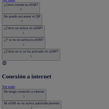
¿Cómo instalo la eSIM?
No puedo escanear el QR
¿Cómo se activa mi eSIM?
¿Y si no se activa la eSIM?
¿Cómo sé si se ha activado mi eSIM?
Conexión a internet
Ver todo
No tengo conexión a internet
Mi eSIM no se activa automáticamente