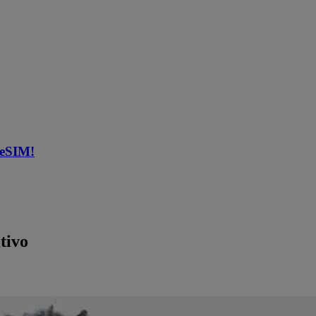
 eSIM!
tivo