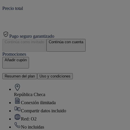
Precio total
Pago seguro garantizado
Continúa como invitado
Continúa con cuenta
Promociones
Añadir cupón
Resumen del plan
Uso y condiciones
República Checa
Conexión ilimitada
Compartir datos incluido
Red: O2
No incluidas