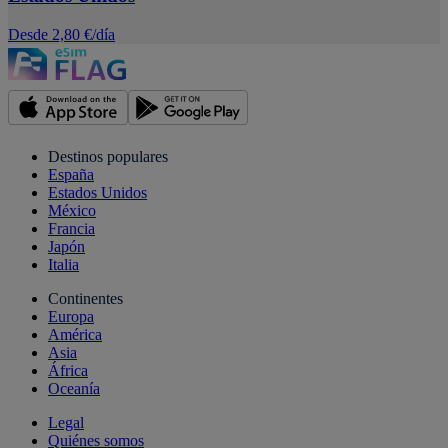
Desde 2,80 €/día
Destinos populares
España
Estados Unidos
México
Francia
Japón
Italia
Continentes
Europa
América
Asia
África
Oceanía
Legal
Quiénes somos