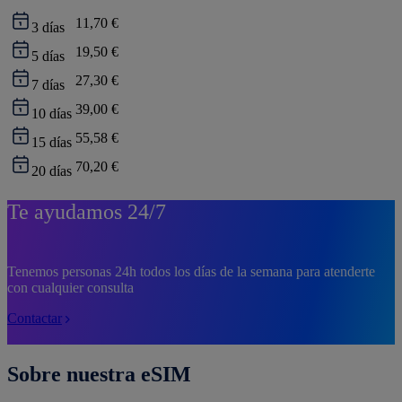
11,70 €
3
días
19,50 €
5
días
27,30 €
7
días
39,00 €
10
días
55,58 €
15
días
70,20 €
20
días
Te ayudamos 24/7
Tenemos personas 24h todos los días de la semana para atenderte
con cualquier consulta
Contactar
Sobre nuestra eSIM