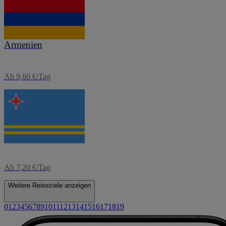
eSIM
Armenien
Ab 9,60 €/Tag
eSIM
Aruba
Ab 7,20 €/Tag
Weitere Reiseziele anzeigen
0
1
2
3
4
5
6
7
8
9
10
11
12
13
14
15
16
17
18
19