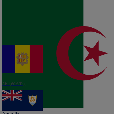
eSIM
Algerien
Ab 3,12 €/Tag
eSIM
Andorra
Ab 1,60 €/Tag
eSIM
Anguilla