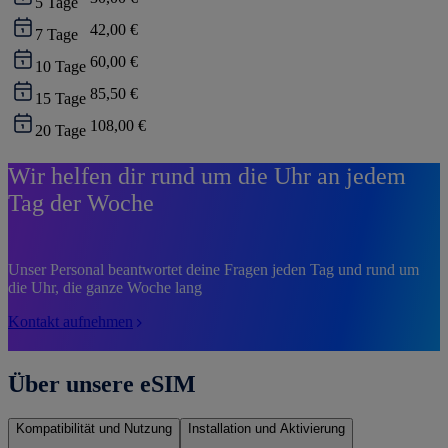
5
Tage
42,00 €
7
Tage
60,00 €
10
Tage
85,50 €
15
Tage
108,00 €
20
Tage
Wir helfen dir rund um die Uhr an jedem
Tag der Woche
Unser Personal beantwortet deine Fragen jeden Tag und rund um
die Uhr, die ganze Woche lang
Kontakt aufnehmen
Über unsere eSIM
Kompatibilität und Nutzung
Installation und Aktivierung