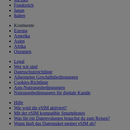
Frankreich
Japan
Italien
Kontinente
Europa
Amerika
Asien
Afrika
Ozeanien
Legal
Wer wir sind
Datenschutzrichtlinie
Allgemeine Geschäftsbedingungen
Cookies-Richtlinie
App-Nutzungsbedingungen
Nutzungsbedingungen für digitale Kanäle
Hilfe
Wie wird die eSIM aktiviert?
Mit der eSIM kompatible Smartphones
Was für ein Datenvolumen brauchst du zum Reisen?
Wann läuft das Datenpaket meiner eSIM ab?