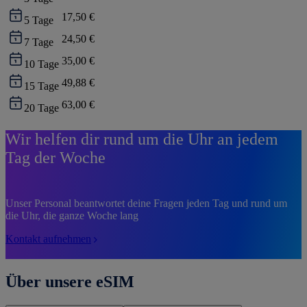
17,50 €
5
Tage
24,50 €
7
Tage
35,00 €
10
Tage
49,88 €
15
Tage
63,00 €
20
Tage
Wir helfen dir rund um die Uhr an jedem
Tag der Woche
Unser Personal beantwortet deine Fragen jeden Tag und rund um
die Uhr, die ganze Woche lang
Kontakt aufnehmen
Über unsere eSIM