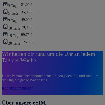
21,00 €
3
Tage
35,00 €
5
Tage
49,00 €
7
Tage
70,00 €
10
Tage
99,75 €
15
Tage
126,00 €
20
Tage
Wir helfen dir rund um die Uhr an jedem
Tag der Woche
Unser Personal beantwortet deine Fragen jeden Tag und rund um
die Uhr, die ganze Woche lang
Kontakt aufnehmen
Über unsere eSIM