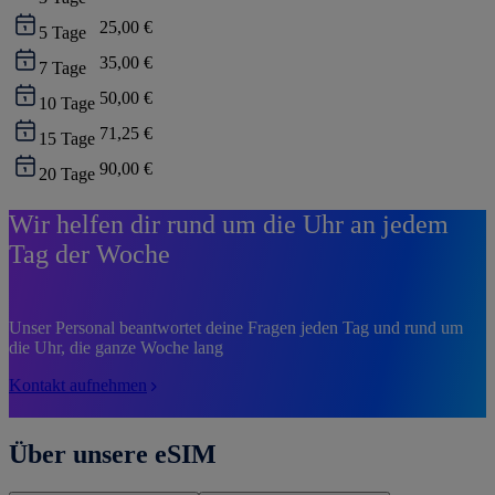
25,00 €
5
Tage
35,00 €
7
Tage
50,00 €
10
Tage
71,25 €
15
Tage
90,00 €
20
Tage
Wir helfen dir rund um die Uhr an jedem
Tag der Woche
Unser Personal beantwortet deine Fragen jeden Tag und rund um
die Uhr, die ganze Woche lang
Kontakt aufnehmen
Über unsere eSIM