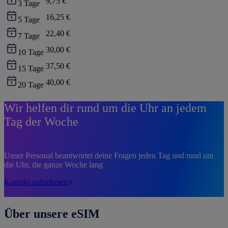
9,75 €
3
Tage
16,25 €
5
Tage
22,40 €
7
Tage
30,00 €
10
Tage
37,50 €
15
Tage
40,00 €
20
Tage
Wir helfen dir rund um die Uhr an jedem
Tag der Woche
Unser Personal beantwortet deine Fragen jeden Tag und rund um
die Uhr, die ganze Woche lang
Kontakt aufnehmen
Über unsere eSIM