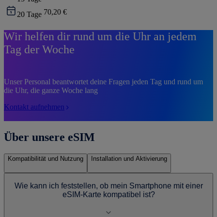
70,20 €
20
Tage
Wir helfen dir rund um die Uhr an jedem
Tag der Woche
Unser Personal beantwortet deine Fragen jeden Tag und rund um
die Uhr, die ganze Woche lang
Kontakt aufnehmen
Über unsere eSIM
Kompatibilität und Nutzung
Installation und Aktivierung
Wie kann ich feststellen, ob mein Smartphone mit einer
eSIM-Karte kompatibel ist?