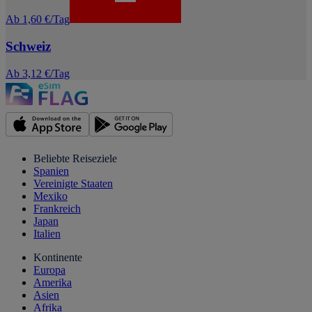
Ab 1,60 €/Tag
Schweiz
Ab 3,12 €/Tag
Beliebte Reiseziele
Spanien
Vereinigte Staaten
Mexiko
Frankreich
Japan
Italien
Kontinente
Europa
Amerika
Asien
Afrika