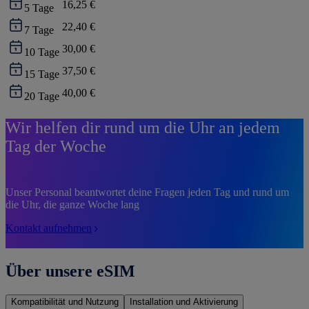
16,25 €
5
Tage
22,40 €
7
Tage
30,00 €
10
Tage
37,50 €
15
Tage
40,00 €
20
Tage
Wir helfen dir rund um die Uhr an jedem
Tag der Woche
Unser Personal beantwortet deine Fragen jeden Tag und rund um
die Uhr, die ganze Woche lang
Kontakt aufnehmen
Über unsere eSIM
Kompatibilität und Nutzung
Installation und Aktivierung