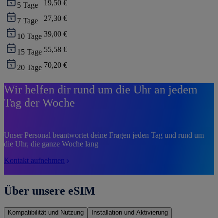
19,50 €
5
Tage
27,30 €
7
Tage
39,00 €
10
Tage
55,58 €
15
Tage
70,20 €
20
Tage
Wir helfen dir rund um die Uhr an jedem
Tag der Woche
Unser Personal beantwortet deine Fragen jeden Tag und rund um
die Uhr, die ganze Woche lang
Kontakt aufnehmen
Über unsere eSIM
Kompatibilität und Nutzung
Installation und Aktivierung