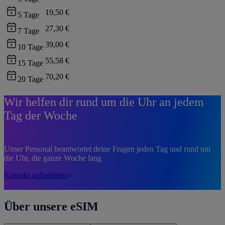
19,50 €
5
Tage
27,30 €
7
Tage
39,00 €
10
Tage
55,58 €
15
Tage
70,20 €
20
Tage
Wir helfen dir rund um die Uhr an jedem
Tag der Woche
Unser Personal beantwortet deine Fragen jeden Tag und rund um
die Uhr, die ganze Woche lang
Kontakt aufnehmen
Über unsere eSIM