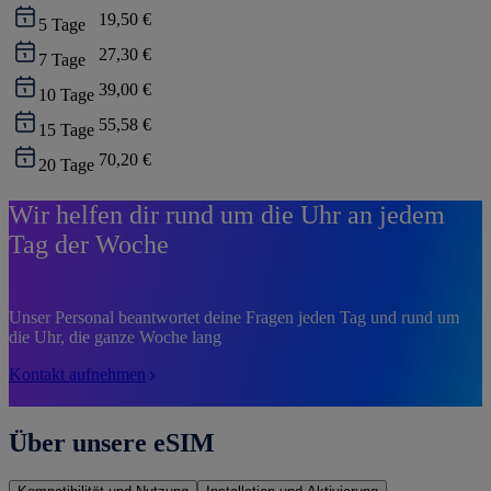
19,50 €
5
Tage
27,30 €
7
Tage
39,00 €
10
Tage
55,58 €
15
Tage
70,20 €
20
Tage
Wir helfen dir rund um die Uhr an jedem
Tag der Woche
Unser Personal beantwortet deine Fragen jeden Tag und rund um
die Uhr, die ganze Woche lang
Kontakt aufnehmen
Über unsere eSIM