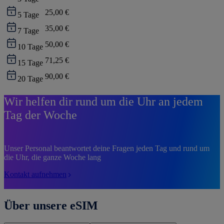
25,00 €
5
Tage
35,00 €
7
Tage
50,00 €
10
Tage
71,25 €
15
Tage
90,00 €
20
Tage
Wir helfen dir rund um die Uhr an jedem
Tag der Woche
Unser Personal beantwortet deine Fragen jeden Tag und rund um
die Uhr, die ganze Woche lang
Kontakt aufnehmen
Über unsere eSIM