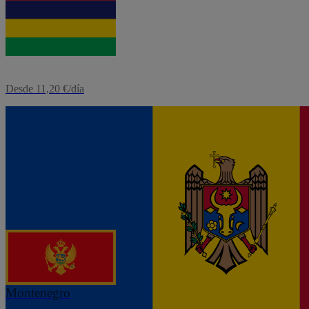
eSIM
Mauricio
Desde 11,20 €/día
eSIM
Moldavia
Desde 3,12 €/día
eSIM
Montenegro