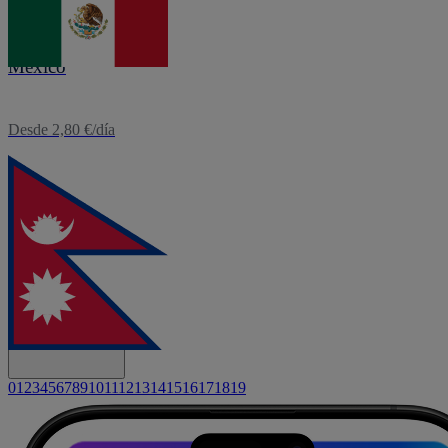
eSIM
México
Desde 2,80 €/día
eSIM
Nepal
Desde 3,12 €/día
Ver más destinos
0
1
2
3
4
5
6
7
8
9
10
11
12
13
14
15
16
17
18
19