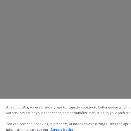
At eSimFLAG, we use first-pary and third-party cookies to better understand ho
our services, tailor your experience, and personalize marketing to your preferen
You can accept all cookies, reject them, or manage your settings using the opt
information, please see our
Cookie Policy