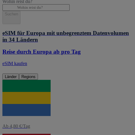
Wohin reist du?
Suchen
eSIM für Europa mit unbegrenztem Datenvolumen
in 34 Ländern
Reise durch Europa ab pro Tag
eSIM kaufen
Länder
Regions
eSIM
Gabun
Ab 4,80 €/Tag