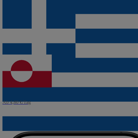
eSIM
Griechenland
Ab 1,60 €/Tag
eSIM
Grönland
Ab 4,80 €/Tag
Weitere Reiseziele anzeigen
0
1
2
3
4
5
6
7
8
9
10
11
12
13
14
15
16
17
18
19