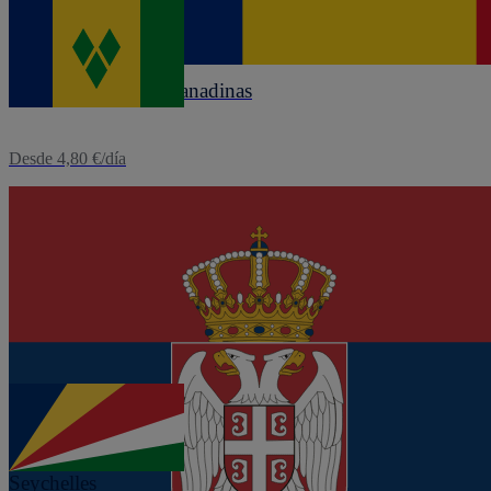
eSIM
San Vicente y las Granadinas
Desde 4,80 €/día
eSIM
Serbia
Desde 3,12 €/día
eSIM
Seychelles