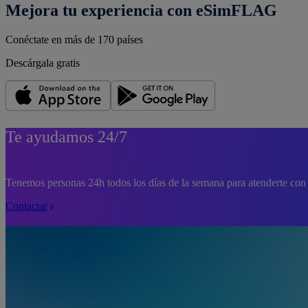
Mejora tu experiencia con eSimFLAG
Conéctate en más de 170 países
Descárgala gratis
Te ayudamos 24/7
Tenemos personas 24h todos los días de la semana para atenderte con 
Contactar