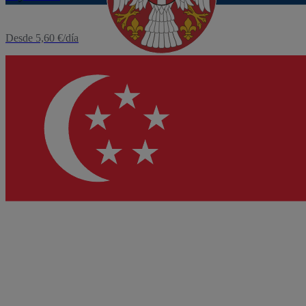
Desde 5,60 €/día
eSIM
Singapur
Desde 3,12 €/día
Ver más destinos
0
1
2
3
4
5
6
7
8
9
10
11
12
13
14
15
16
17
18
19