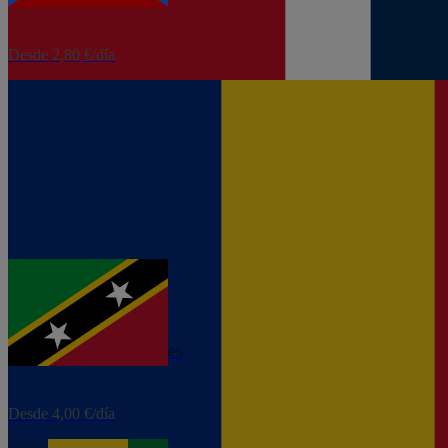
Desde 2,80 €/día
eSIM
Rumanía
Desde 1,60 €/día
eSIM
San Cristóbal y Nieves
Desde 4,00 €/día