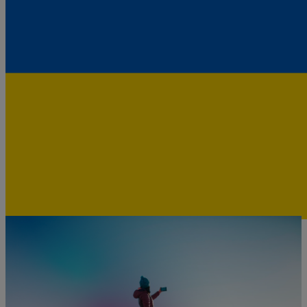
Desde 3,12 €/día
Ver más destinos
0
1
2
3
4
5
Te ayudamos 24/7
Tenemos personas 24h todos los días de la semana para atenderte
con cualquier consulta
Contactar