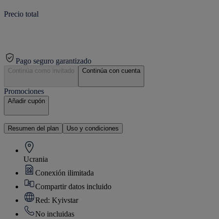
Precio total
Pago seguro garantizado
Continúa como invitado
Continúa con cuenta
Promociones
Añadir cupón
Resumen del plan
Uso y condiciones
Ucrania
Conexión ilimitada
Compartir datos incluido
Red: Kyivstar
No incluidas