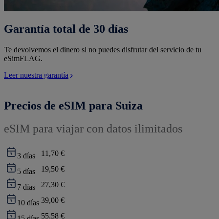
Garantía total de 30 días
Te devolvemos el dinero si no puedes disfrutar del servicio de tu
eSimFLAG.
Leer nuestra garantía
Precios de eSIM para Suiza
eSIM para viajar con datos ilimitados
11,70 €
3
días
19,50 €
5
días
27,30 €
7
días
39,00 €
10
días
55,58 €
15
días