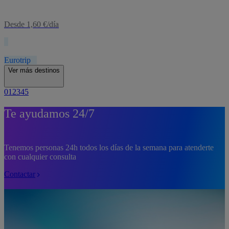
Desde 1,60 €/día
Eurotrip
Ver más destinos
0
1
2
3
4
5
Te ayudamos 24/7
Tenemos personas 24h todos los días de la semana para atenderte
con cualquier consulta
Contactar