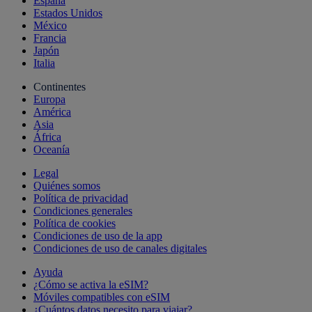
España
Estados Unidos
México
Francia
Japón
Italia
Continentes
Europa
América
Asia
África
Oceanía
Legal
Quiénes somos
Política de privacidad
Condiciones generales
Política de cookies
Condiciones de uso de la app
Condiciones de uso de canales digitales
Ayuda
¿Cómo se activa la eSIM?
Móviles compatibles con eSIM
¿Cuántos datos necesito para viajar?