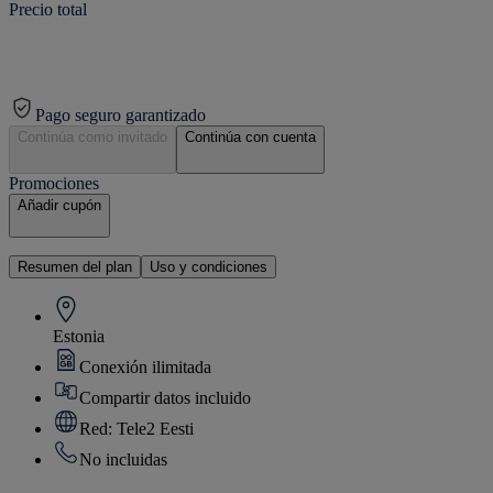
Precio total
Pago seguro garantizado
Continúa como invitado
Continúa con cuenta
Promociones
Añadir cupón
Resumen del plan
Uso y condiciones
Estonia
Conexión ilimitada
Compartir datos incluido
Red: Tele2 Eesti
No incluidas