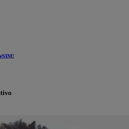
 eSIM!
tivo