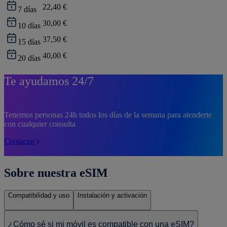
22,40 €
7
días
30,00 €
10
días
37,50 €
15
días
40,00 €
20
días
Te ayudamos 24/7
Tenemos personas 24h todos los días de la semana para atenderte
con cualquier consulta
Contactar
Sobre nuestra eSIM
Compatibilidad y uso
Instalación y activación
¿Cómo sé si mi móvil es compatible con una eSIM?