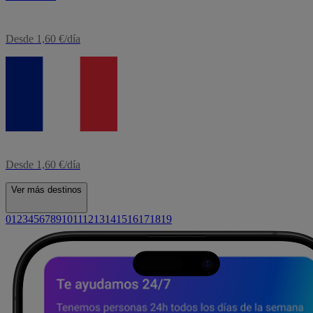
Desde 1,60 €/día
eSIM
Francia
Desde 1,60 €/día
Ver más destinos
0
1
2
3
4
5
6
7
8
9
10
11
12
13
14
15
16
17
18
19