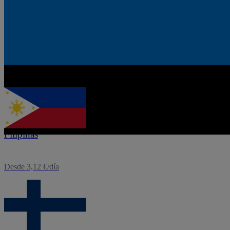
eSIM
Estonia
Desde 1,60 €/día
eSIM
Filipinas
Desde 3,12 €/día
eSIM
Finlandia