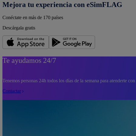
Mejora tu experiencia con eSimFLAG
Conéctate en más de 170 países
Descárgala gratis
Te ayudamos 24/7
Tenemos personas 24h todos los días de la semana para atenderte con 
Contactar