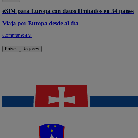
eSIM para Europa con datos ilimitados en 34 países
Viaja por Europa desde al día
Comprar eSIM
Países
Regiones
eSIM
Eslovaquia
Desde 1,60 €/día
eSIM
Eslovenia