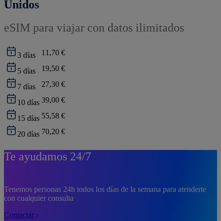
Unidos
eSIM para viajar con datos ilimitados
11,70 €
3
días
19,50 €
5
días
27,30 €
7
días
39,00 €
10
días
55,58 €
15
días
70,20 €
20
días
Te ayudamos 24/7
Tenemos personas 24h todos los días de la semana para atenderte
con cualquier consulta
Contactar