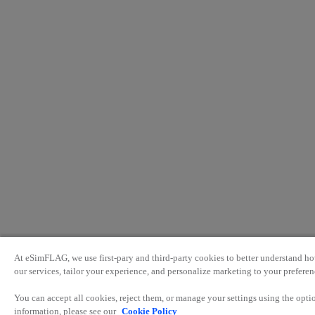
At eSimFLAG, we use first-pary and third-party cookies to better understand ho
our services, tailor your experience, and personalize marketing to your preferen
You can accept all cookies, reject them, or manage your settings using the opt
information, please see our
Cookie Policy