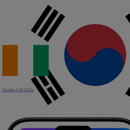
eSIM
Corea del Sur
Desde 3,12 €/día
eSIM
Costa de Marfil
Desde 4,00 €/día
Ver más destinos
0
1
2
3
4
5
6
7
8
9
10
11
12
13
14
15
16
17
18
19