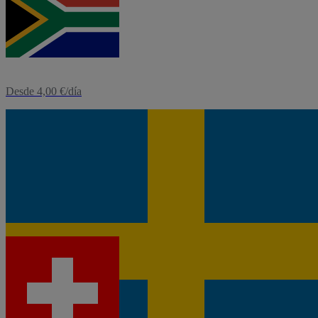
eSIM
Sudáfrica
Desde 4,00 €/día
eSIM
Suecia
Desde 1,60 €/día
eSIM
Suiza