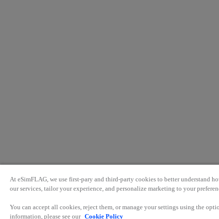
At eSimFLAG, we use first-pary and third-party cookies to better understand ho
our services, tailor your experience, and personalize marketing to your preferen
You can accept all cookies, reject them, or manage your settings using the opt
information, please see our
Cookie Policy