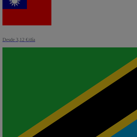
eSIM
Taiwán
Desde 3,12 €/día
eSIM
Tanzania
Desde 3,12 €/día
Ver más destinos
0
1
2
3
4
5
6
7
8
9
10
11
12
13
14
15
16
17
18
19