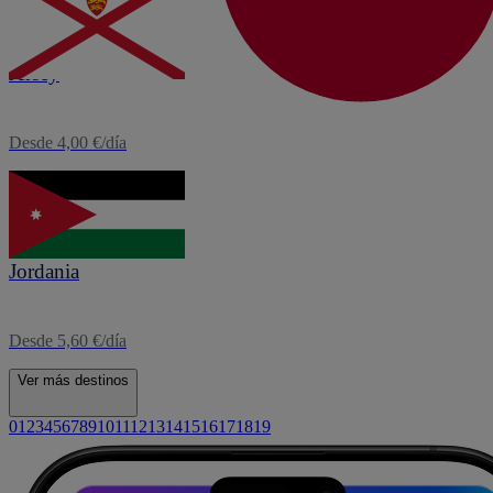
eSIM
Jersey
Desde 4,00 €/día
eSIM
Jordania
Desde 5,60 €/día
Ver más destinos
0
1
2
3
4
5
6
7
8
9
10
11
12
13
14
15
16
17
18
19