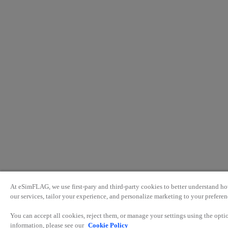
At eSimFLAG, we use first-pary and third-party cookies to better understand ho
our services, tailor your experience, and personalize marketing to your preferen
You can accept all cookies, reject them, or manage your settings using the opt
information, please see our
Cookie Policy