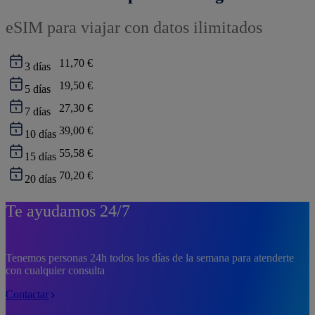
eSIM para viajar con datos ilimitados
11,70 €
3
días
19,50 €
5
días
27,30 €
7
días
39,00 €
10
días
55,58 €
15
días
70,20 €
20
días
Te ayudamos 24/7
Tenemos personas 24h todos los días de la semana para atenderte
con cualquier consulta
Contactar