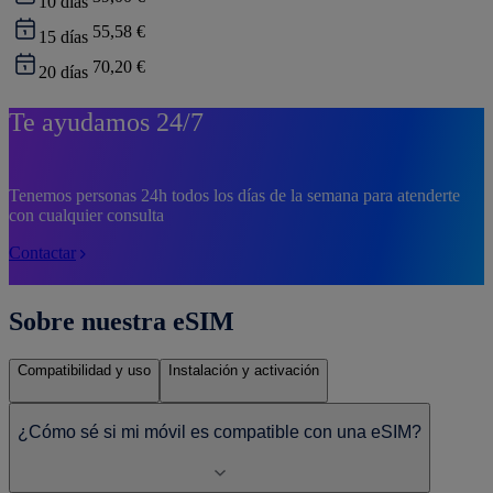
10
días
55,58 €
15
días
70,20 €
20
días
Te ayudamos 24/7
Tenemos personas 24h todos los días de la semana para atenderte
con cualquier consulta
Contactar
Sobre nuestra eSIM
Compatibilidad y uso
Instalación y activación
¿Cómo sé si mi móvil es compatible con una eSIM?