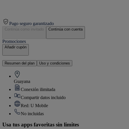
Pago seguro garantizado
Continúa como invitado
Continúa con cuenta
Promociones
Añadir cupón
Resumen del plan
Uso y condiciones
Guayana
Conexión ilimitada
Compartir datos incluido
Red: U Mobile
No incluidas
Usa tus apps favoritas sin limites