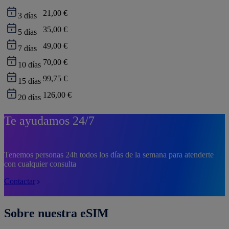
21,00 €
3
días
35,00 €
5
días
49,00 €
7
días
70,00 €
10
días
99,75 €
15
días
126,00 €
20
días
Te ayudamos 24/7
Tenemos personas 24h todos los días de la semana para atenderte
con cualquier consulta
Contactar
Sobre nuestra eSIM