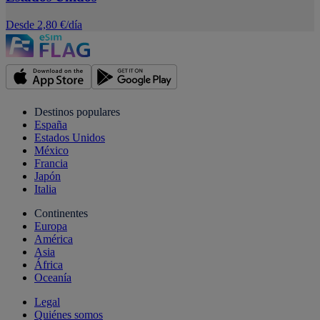
Desde 2,80 €/día
Destinos populares
España
Estados Unidos
México
Francia
Japón
Italia
Continentes
Europa
América
Asia
África
Oceanía
Legal
Quiénes somos