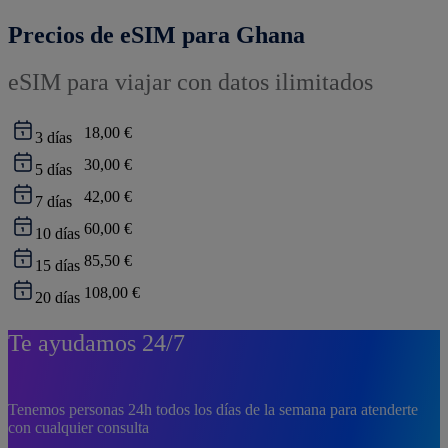
Precios de eSIM para Ghana
eSIM para viajar con datos ilimitados
18,00 €
3
días
30,00 €
5
días
42,00 €
7
días
60,00 €
10
días
85,50 €
15
días
108,00 €
20
días
Te ayudamos 24/7
Tenemos personas 24h todos los días de la semana para atenderte
con cualquier consulta