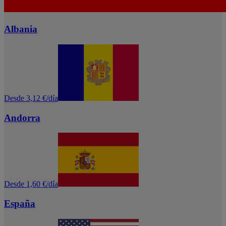
Albania
Desde 3,12 €/día
Andorra
Desde 1,60 €/día
España