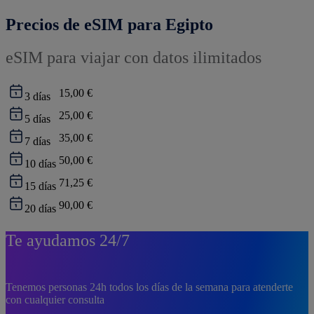
Precios de eSIM para Egipto
eSIM para viajar con datos ilimitados
15,00 €
3
días
25,00 €
5
días
35,00 €
7
días
50,00 €
10
días
71,25 €
15
días
90,00 €
20
días
Te ayudamos 24/7
Tenemos personas 24h todos los días de la semana para atenderte
con cualquier consulta