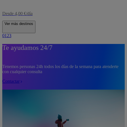
Desde 4,00 €/día
Ver más destinos
0
1
2
3
Te ayudamos 24/7
Tenemos personas 24h todos los días de la semana para atenderte
con cualquier consulta
Contactar