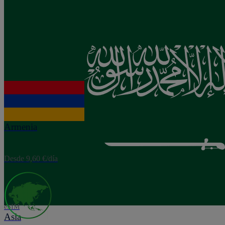
eSIM
Arabia Saudí
Desde 4,00 €/día
eSIM
Armenia
Desde 9,60 €/día
eSIM
Asia