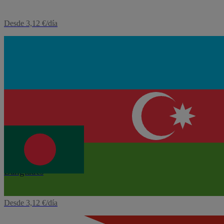
Desde 3,12 €/día
eSIM
Azerbaiyán
Desde 4,00 €/día
eSIM
Bangladés
Desde 3,12 €/día