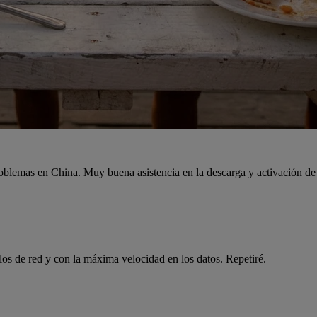
en. Con cobertura en casi todos los istios, incluido el barco y compa
blemas en China. Muy buena asistencia en la descarga y activación de l
os de red y con la máxima velocidad en los datos. Repetiré.