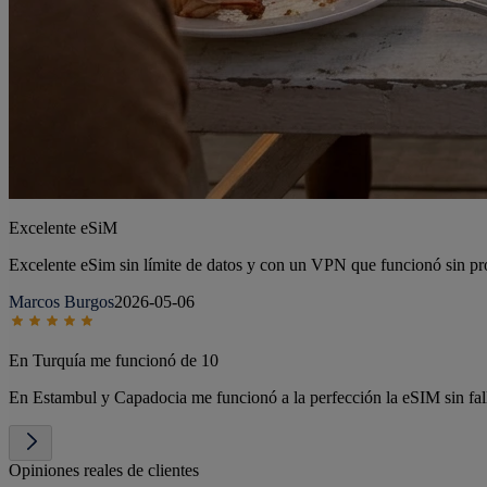
Rafael Alemany Benitez
2026-04-01
Muy buena calidad
La compramos para Egipto y la verdad es que nos ha funcionado muy bi
Eloy
2026-04-20
Excelente eSiM
Excelente eSim sin límite de datos y con un VPN que funcionó sin pro
Marcos Burgos
2026-05-06
En Turquía me funcionó de 10
En Estambul y Capadocia me funcionó a la perfección la eSIM sin fall
Opiniones reales de clientes