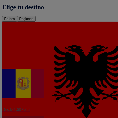
Elige tu destino
Países
Regiones
eSIM
Albania
Desde 3,12 €/día
eSIM
Andorra
Desde 1,60 €/día