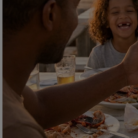
La mejor opción que pudimos elegir
Increíble la verdad, estamos súper contento de haber contratado con vo
volver a congtratarlo cuando viajemos :).
Fernando Reig Matthies
2026-05-10
Muy buen servicio en EEUU
El servicio de eSIM de datos durante mi estancia en EEUU fue perfec
Mario
2026-04-24
Volveré a contratarla sin duda
Sin duda volveré a contratarla en mi próximo viaje, nos fue genial desd
Mario
2026-04-24
Me funcionó perfectamente
Funcionó perfectamente en Monterrey México. Tuve conexión en tod