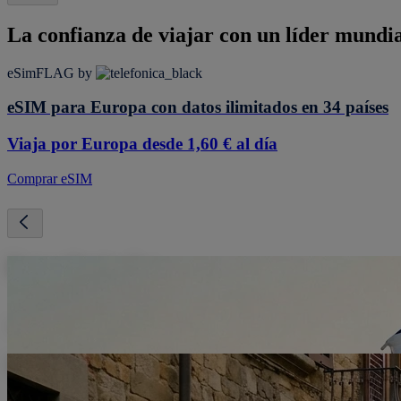
La confianza de viajar con un líder mundia
eSimFLAG by
eSIM para Europa con datos ilimitados en 34 países
Viaja por Europa desde 1,60 € al día
Comprar eSIM
Datos ilimitados
Navega a alta velocidad y comparte internet sin preocuparte del cons
Conexión inmediata