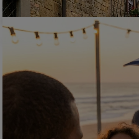
Compra y recibe tu eSIM al instante. Activación sencilla para tener int
Respaldo de Telefónica
Conéctate a las redes lideres en cada destino con la confianza y la gar
La eSIM para viajar más segura y fiable
Ale Corner
2026-05-26
Una excelente esim
Es una excelente esim, desde el momento que se instala funciona súper
Rocío González
2026-05-31