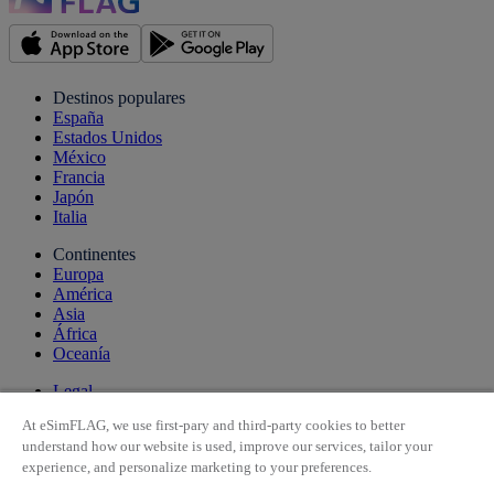
Destinos populares
España
Estados Unidos
México
Francia
Japón
Italia
Continentes
Europa
América
Asia
África
Oceanía
Legal
Quiénes somos
At eSimFLAG, we use first-pary and third-party cookies to better
Política de privacidad
understand how our website is used, improve our services, tailor your
Condiciones generales
experience, and personalize marketing to your preferences.
Política de cookies
Condiciones de uso de la app