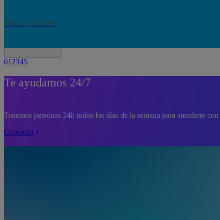
Desde 3,12 €/día
Ver más destinos
0
1
2
3
4
5
Te ayudamos 24/7
Tenemos personas 24h todos los días de la semana para atenderte con 
Contactar