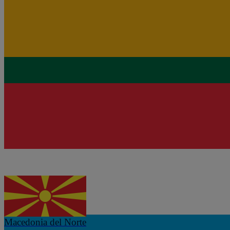
eSIM
Lituania
Desde 1,60 €/día
eSIM
Luxemburgo
Desde 1,60 €/día
eSIM
Macedonia del Norte